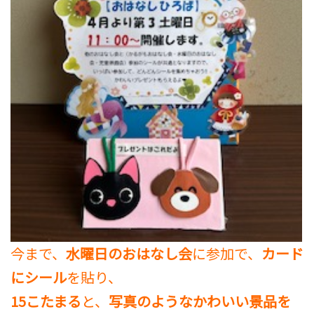
今まで、
水曜日のおはなし会
に参加で、
カード
にシール
を貼り、
15こたまる
と、
写真のようなかわいい景品を